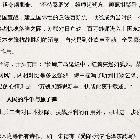
，遂令虏胆丧。”“不待秦庭哭，雄师起朔方。顽寇惧聚歼
美国宣战，建立国际性的反法西斯统一战线成为当时的一
略者惊魂落魄之际，苏联对日宣战，百万雄师进入中国东
本乞降抗战胜利的消息，自然是到处欢声雷动、全民喜若
要作用。
行》长诗，开头有曰：“长崎广岛鬼烂中，红骑突起如飘风
“飘风”，两相对比是多么强烈！诗中描写了听到日寇乞降
己的心情则是：“万钱买醉思新丰，快哉此夜千载逢。”
——人民的斗争与原子弹
出兵二者对日本投降、抗战胜利的作用外，同时进一步
李木庵等都有诗作。如，朱德有《受降·我依毛泽东韵写》