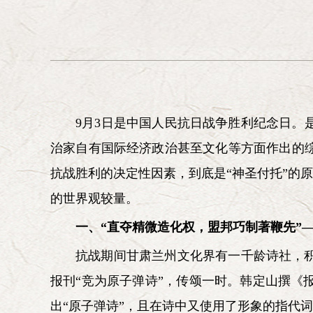
艾平 李慎明 杨胜群 林炎志 汪鸿雁(女) 李忠
红(女) 周吉平 耿焱(女) 乔清举
第六届研究会咨询委员会委员：
张全景
逄先知
刘京
储波
朱佳木
张启华(女)
黄晴宜(女)
李德水
张保庆
沙健孙
梁柱
王立
9
月3日是中国人民抗日战争胜利纪念日。
治家自有国际经济政治甚至文化等方面作出的
抗战胜利的决定性因素，到底是“神圣付托”的
的世界观较量。
一、“直夺精微造化权，盟邦巧制著鞭先”—
抗战期间甘肃兰州文化界有一千龄诗社，积
报刊“竞为原子弹诗”，传颂一时。韩定山撰
出“原子弹诗”，且在诗中又使用了形象的指代词