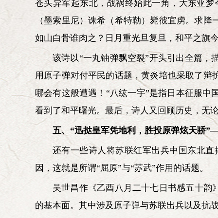
苍头异军起东北，战祸终始此一角，大东亚梦
（墨索里尼）诛希（希特勒）毙彼宜虏。求降
如山白骨谁肉之？日月重光旦复旦，和平之旗
该诗以“一丸铀弹飘空裂”开头引出全篇
用原子弹对付平民的话题，黄炎培也采取了辩
哪会有这般遭遇！“八纮一宇”是指日本征服
看到了和平曙光。最后，诗人又回顾历史，无论
五、“迅挞皇军凭地利，胜投原弹炫天骄”—
还有一些诗人将苏联红军出兵中国东北直
因，这就是所谓“屈原”与“苏武”作用的话题。
吴世昌作《乙酉八月二十七日书感五十韵
的基本面。其中涉及原子弹与苏联出兵以及抗