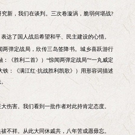
研究新，我们在谈判。三次卷漩涡，脆弱何堪战?
，表达了国人战后希望和平、民主建设的心情。
闻两弹定战局，欣传三岛签降书。城乡喜跃游行
：《胜利二首》）“惊闻两弹定战局”“一丸威定
大铁：《满江红·抗战胜利凯歌》）用形容词描述
法。
巨大伤害。我们看到一批作者对此持肯定态度。
兵祓不祥。从此大同休戚共，八年苦成愿毋忘。