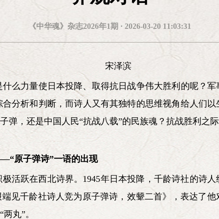
设，实现四个现代化，同样要在党中央的正确领导下
杰 刘建 李勇库 李卫
《中华魂》杂志2026年1期 · 2026-03-20 11:03:31
理论宣传委员会
《中华
宋泽滨
陈小津
徐光春
北京《中华
平
陈登才
是什么力量使日本投降、取得抗日战争伟大胜利的呢？军
综合分析和判断，而诗人又有其独特的思维视角给人们以
原子弹，还是中国人民“抗战八载”的民族魂？抗战胜利之际
—“原子弹诗”一语的出现
极活跃在西北诗界。1945年日本投降，千龄诗社的诗
《报端见千龄社诗人竞为原子弹诗，效颦二首》，表达了他
“两丸”。