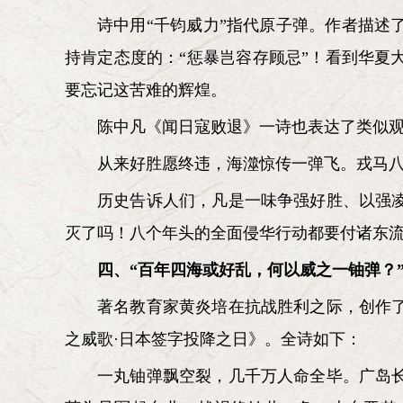
诗中用“千钧威力”指代原子弹。作者描
持肯定态度的：“惩暴岂容存顾忌”！看到华
要忘记这苦难的辉煌。
陈中凡《闻日寇败退》一诗也表达了类似
从来好胜愿终违，海澨惊传一弹飞。戎马
历史告诉人们，凡是一味争强好胜、以强
灭了吗！八个年头的全面侵华行动都要付诸东
四、“百年四海或好乱，何以威之一铀弹？
著名教育家黄炎培在抗战胜利之际，创作
之威歌·日本签字投降之日》。全诗如下：
一丸铀弹飘空裂，几千万人命全毕。广岛