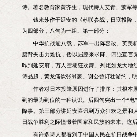
诗。著名教育家黄齐生，现代诗人艾青、萧军
钱来苏作于延安的《苏联参战，日寇投降，
为四部分，八句为一组。第一部分：
中华抗战逾八载，苏军一出阵容改。英美
腹背夹击力难抗，倭以屈膝来求降。四强宣言
昨到延安府，万人空巷狂欢舞。列炬如龙大地
诗品超，黄龙痛饮张翁豪。谢公曾订壮游约，
作者对日本投降原因进行了排序：其根本
到的最为到位的一种认识。后四句突出一个“电”
降事。第三部分讲延安喜讯到万众狂欢之景和
日战争胜利之际憧憬着国家和民族的未来。这
有许多诗人都看到了中国人民在抗日战争