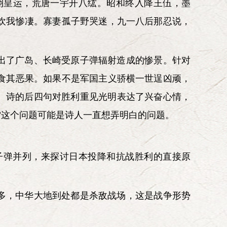
翊皇运，荒唐一宇开八纮。昭和终入降王伍，墨
欢我惨凄。寡妻孤子野哭迷，九一八后那忍说，
出了广岛、长崎受原子弹辐射造成的惨景。针对
食其恶果。如果不是军国主义骄横一世逞凶顽，
。诗的后四句对胜利重见光明表达了兴奋心情，
”这个问题可能是诗人一直想弄明白的问题。
子弹并列，来探讨日本投降和抗战胜利的直接原
多，中华大地到处都是杀敌战场，这是战争形势