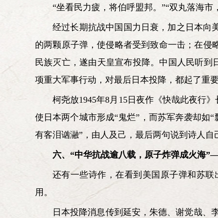
“坐看民力疲，将伯呼盟邦。”“双丸落海市
经过长期抗战中国国力日衰，加之日本向
的两颗原子弹，使侵略者受到致命一击；在侵
民族灭亡，遂由天皇宣布投降。中国人民听到日
项重大军事行动，对最后日本投降，都起了重
柯尧放1945年8月15日夜作《快哉此夜
使日本两个城市形成“鬼烂”，而苏军奔袭却如
有客泪讻瀜”，由人及己，最后两句说到诗人自
六、“中华抗战逾八载，原子炸弹成火海”
还有一些诗作，在看到美国原子弹和苏联
用。
日本投降消息传到延安，朱德、谢觉哉、