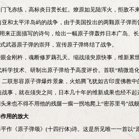
阊门飞赤练，高标炎日贯长虹。燎原如见陆浑火，拒敌不
南亚和太平洋岛屿的战争，由于美国投出的两颗原子弹而
往往用来正面描写的诗句，绘出一幅原子弹轰炸日本广岛、长
新式武器原子弹的崇拜，宣传原子弹终结了战争。
千眼金刚杵，魂断修罗藕孔天。缩战须臾原快事，维新累
代科学技术、研制出原子弹给予高度评价。首联“精微造化
。二联形容原子弹爆炸景象，火焰腾飞犹如古印度佛教中
短战事，就在须臾之间，日本几十年的维新成果也经不起
头来也不得不用他的残腿一瘸一拐地爬上“密苏里号”战
弹作用的放大
平作《原子弹颂》(十四行体)诗。这是所见唯一一首以“