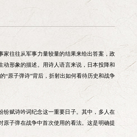
，大大发扬这些精神。
组织联络委员会
文化青年委员会
办公室
魂》杂志社
北京延河弘扬
延安精神基金会
魂》网络信息中心
事家往往从军事力量较量的结果来给出答案，政
生动形象的描述。用诗人语言来说，日本投降和
的“原子弹诗”背后，折射出如何看待历史和战争
人纷纷赋诗吟词纪念这一重要日子。其中，多人在
对原子弹在战争中首次使用的看法。这是明确提