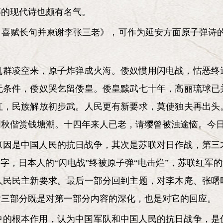
等的现代诗也颇有名气。
喜赋长句并柬谢李张三老》，可作为延安方面原子弹诗的代
机群凌空来，原子炸弹成火海。倭奴惯用闪电战，怙恶终
无条件，倭奴哭乞留倭皇。倭皇黩武七十年，高丽琉球已
红，民族解放初步武。人民更有新要求，莫使独夫再出头
明秋偕赏钱塘潮。十四年来人已老，请缨曾被浊途恼。今
原因是中国人民的抗日战争，其次是苏联对日作战，第三
字，日本人的“闪电战”终被原子弹“电击烂”，苏联红军
人民民主新要求。最后一部分回到主题，对李木庵、张曙
后三部分既是对第一部分内容的深化，也是对它的回应。
中的根本作用，认为中国军队和中国人民的抗日战争，是