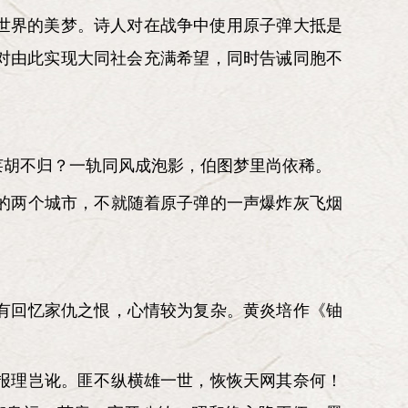
世界的美梦。诗人对在战争中使用原子弹大抵是
对由此实现大同社会充满希望，同时告诫同胞不
莱胡不归？一轨同风成泡影，伯图梦里尚依稀。
的两个城市，不就随着原子弹的一声爆炸灰飞烟
。
有回忆家仇之恨，心情较为复杂。黄炎培作《铀
报理岂讹。匪不纵横雄一世，恢恢天网其奈何！