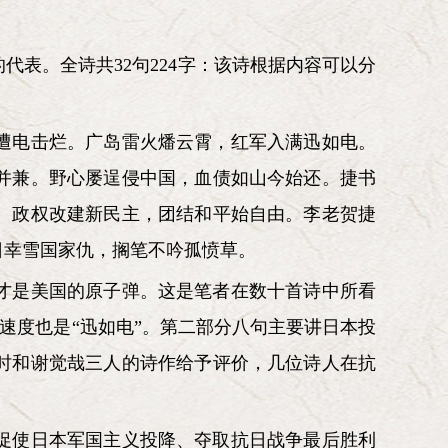
表。全诗共32句224字：该诗根据内容可以分
遭电击烂。广岛雷火燔云霄，红军入满迅如电。
并兼。野心屡逞侵中国，血债如山今始还。捷书
。政权改建新民主，团结和平始自由。李老贺捷
日幸雪国家仇，搁笔不吟孤愤草。
才是美国的原子弹。这是笔者在数十首诗中所看
的速度也是“迅如电”。第二部分八句主要讲日本投
时和谢觉哉三人的诗作给予评价，几位诗人在抗
促使日本军国主义投降、夺取抗日战争最后胜利