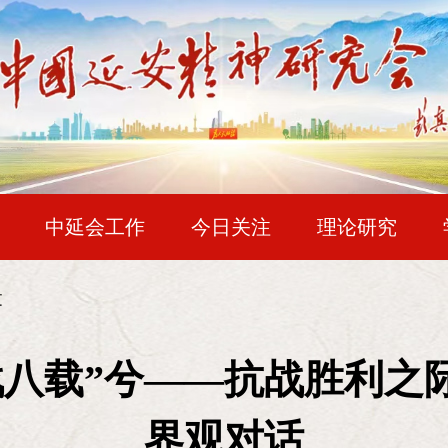
中延会工作
今日关注
理论研究
华夏文苑
企业风采
一史两志
复兴
文
邓小平论延安精神
“在长期革命战争中，我们在正确的政治方向指
战八载”兮——抗战胜利之
拼命精神，严守纪律和自我牺牲精神，大公无私和先
界观对话
难的精神，坚持革命乐观主义、排除万难去争取胜利