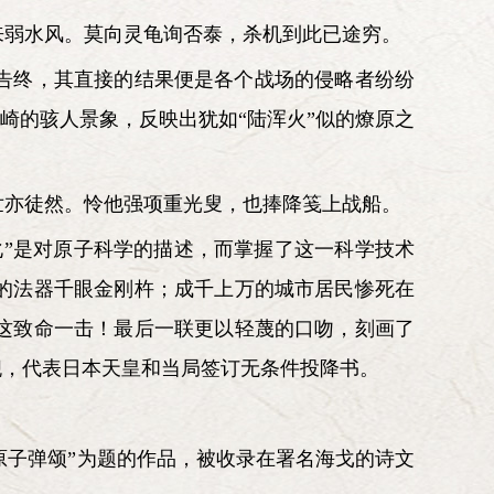
来弱水风。莫向灵龟询否泰，杀机到此已途穷。
告终，其直接的结果便是各个战场的侵略者纷纷
崎的骇人景象，反映出犹如“陆浑火”似的燎原之
世亦徒然。怜他强项重光叟，也捧降笺上战船。
”是对原子科学的描述，而掌握了这一科学技术
的法器千眼金刚杵；成千上万的城市居民惨死在
这致命一击！最后一联更以轻蔑的口吻，刻画了
舰，代表日本天皇和当局签订无条件投降书。
原子弹颂”为题的作品，被收录在署名海戈的诗文