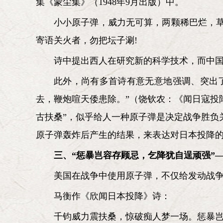
集《蒙尘集》（1948年9月出版）中。
小小原子弹，威力无可算，两颗稀巴烂，草
寄语关火者，勿把坛子涮!
诗中提出西人在研究新的科学技术，而中
此外，尚有多首诗有意无意地强调、突出
去，鞭炮喧天倭患除。”（饶钦农：《闻日寇投
古扶桑”，似乎给人一种原子弹是决定战争胜负
原子弹轰炸后产生的结果，来表达对日本投降
三、“惩暴岂容存顾忌，乞降犹自逞顽强”
美国在战争中使用原子弹，不仅给发动战
马衡作《欣闻日本投降》诗：
千钧威力震扶桑，惊破痴人梦一场。惩暴