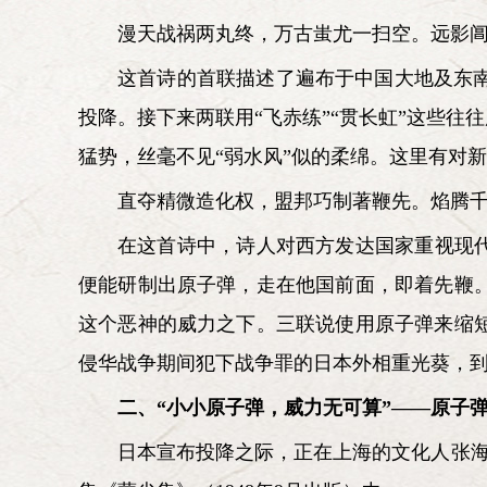
漫天战祸两丸终，万古蚩尤一扫空。远影
这首诗的首联描述了遍布于中国大地及东
投降。接下来两联用“飞赤练”“贯长虹”这些
猛势，丝毫不见“弱水风”似的柔绵。这里有对
直夺精微造化权，盟邦巧制著鞭先。焰腾
在这首诗中，诗人对西方发达国家重视现
便能研制出原子弹，走在他国前面，即着先鞭
这个恶神的威力之下。三联说使用原子弹来缩
侵华战争期间犯下战争罪的日本外相重光葵，到
二、“小小原子弹，威力无可算”——原子
日本宣布投降之际，正在上海的文化人张海