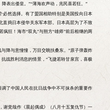
，降表出倭皇。”“薄海欢声动，兆民喜若狂。”
个必然选择。有了盟国相助特别是美国投向日本
北直捣日本侵华关东军本部。日本高层为了不致
疯狂！海市“双丸”与朔方“雄师”前后相继的两
。战与降与意憧憧，万目交眺扶桑东。”原子弹轰炸
、抗战胜利消息的情景，“飞捷若聆甘泉宫，喜极
强调了中国人民在抗日战争中不可抹杀的重要作
，谢觉哉作《晨起偶成》（八月十五复仇节）一