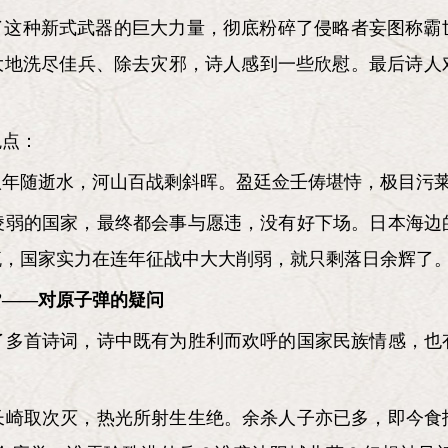
述了这种新式武器的巨大力量，彻底粉碎了侵略者妄图称霸
夏大地洗尽佳兵、除去灾邪，诗人感到一些欣慰。最后诗人
观点：
八年随逝水，河山百战剩斜晖。盈廷佥壬俦堪恃，极目污
凌弱的国家，最终都会事与愿违，没有好下场。日本海边
流，国家实力在连年征战中大大削弱，就只剩落日余辉了
”——对原子弹的疑问
了多首诗词，诗中既有为胜利而欢呼的国家民族情感，也
长崎取次灭，热光所射生生绝。余杀人子亦已多，即今食