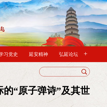
+
学习党史
延安精神
弘延论坛
之路 攻坚克难
老会刊
新会刊
中国延安精神研究会
会员代表大会
导下，从分析实际情况出发，发扬革命和
际的“原子弹诗”及其世
人后己精神，压倒一切敌人、压倒一切困
理事会
的精神，取得了伟大胜利。搞社会主义建
常务理事会