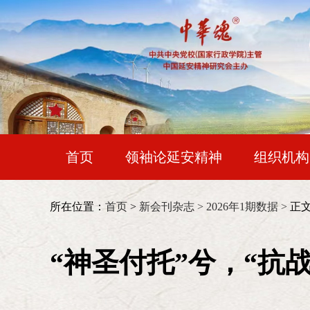
首页
领袖论延安精神
组织机构
各地延会
红色记忆
时代人物
会长：
王晨
所在位置：
首页
>
新会刊杂志 >
2026年1期数据 >
正
常务副会长：
令狐安
。
“神圣付托”兮，“抗
次
常务副会长兼秘书长：
靳诺（女）
副会长：