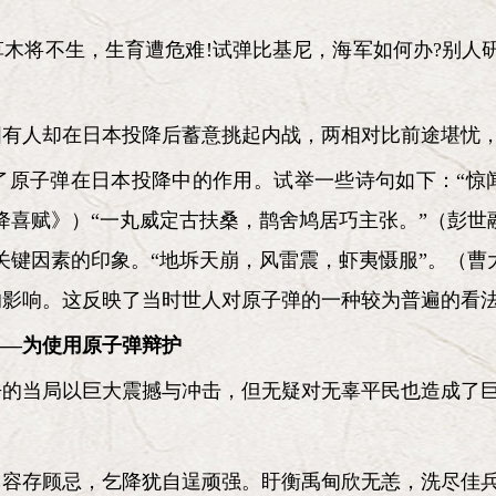
木将不生，生育遭危难!试弹比基尼，海军如何办?别人
国有人却在日本投降后蓄意挑起内战，两相对比前途堪忧
了原子弹在日本投降中的作用。试举一些诗句如下：“惊
降喜赋》）“一丸威定古扶桑，鹊舍鸠居巧主张。”（彭世融
关键因素的印象。“地坼天崩，风雷震，虾夷慑服”。（曹
的影响。这反映了当时世人对原子弹的一种较为普遍的看
——为使用原子弹辩护
争的当局以巨大震撼与冲击，但无疑对无辜平民也造成了
岂容存顾忌，乞降犹自逞顽强。盱衡禹甸欣无恙，洗尽佳