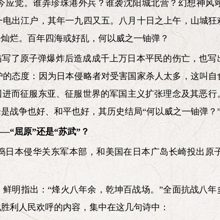
今应觉。谁弄珍珠港外兵？谁袭沈阳城北营？幻想神风
一电出江户，其年一九四又五。八月十日之上午，山城狂
今灿烂。百年四海或好乱，何以威之一铀弹？
，描写了原子弹爆炸后造成成千上万日本平民的伤亡，也写
护的态度：因为日本侵略者对受害国家杀人太多，这叫自
中国进而征服东亚、征服世界的军国主义扩张理念及其恶行
是战争也好、和平也好，其历史结局“何以威之一铀弹？
—“屈原”还是“苏武”？
捣日本侵华关东军本部，和美国在日本广岛长崎投出原
》鲜明指出：“烽火八年余，乾坤百战场。”全面抗战八年
战胜利人民欢呼的内容，集中在这几句诗中：