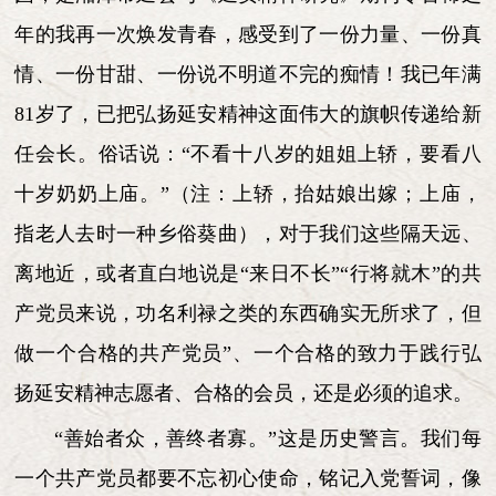
年的我再一次焕发青春，感受到了一份力量、一份真
情、一份甘甜、一份说不明道不完的痴情！我已年满
81岁了，已把弘扬延安精神这面伟大的旗帜传递给新
任会长。俗话说：“不看十八岁的姐姐上轿，要看八
十岁奶奶上庙。”（注：上轿，抬姑娘出嫁；上庙，
指老人去时一种乡俗葵曲），对于我们这些隔天远、
离地近，或者直白地说是“来日不长”“行将就木”的共
产党员来说，功名利禄之类的东西确实无所求了，但
做一个合格的共产党员”、一个合格的致力于践行弘
扬延安精神志愿者、合格的会员，还是必须的追求。
“善始者众，善终者寡。”这是历史警言。我们每
一个共产党员都要不忘初心使命，铭记入党誓词，像