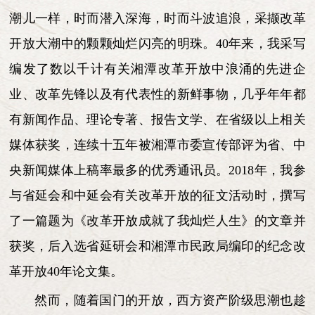
潮儿一样，时而潜入深海，时而斗波追浪，采撷改革
开放大潮中的颗颗灿烂闪亮的明珠。40年来，我采写
编发了数以千计有关湘潭改革开放中浪涌的先进企
业、改革先锋以及有代表性的新鲜事物，几乎年年都
有新闻作品、理论专著、报告文学、在省级以上相关
媒体获奖，连续十五年被湘潭市委宣传部评为省、中
央新闻媒体上稿率最多的优秀通讯员。2018年，我参
与省延会和中延会有关改革开放的征文活动时，撰写
了一篇题为《改革开放成就了我灿烂人生》的文章并
获奖，后入选省延研会和湘潭市民政局编印的纪念改
革开放40年论文集。
然而，随着国门的开放，西方资产阶级思潮也趁