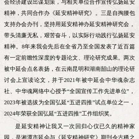
会经济建设出谋划策，与相关单位合作宣传弘扬延安
精神，共同合作办《延安精神研究》。三是自掏腰包
支持办会办刊，坚持用延安精神办延安精神研究会，
带头清廉无私，艰苦奋斗，以实际行动践行弘扬延安
精神。8年来我会先后在全省乃至全国发表了近百篇
有一定前瞻性深度的专题论文、理论研究成果。两次
被中延会点名表扬，在云南昆明和湖南韶山的理论研
讨会上宣读论文，并于2021年被中延会中华魂杂志
社、中华魂网络中心授予“全国宣传工作先进单位”，
2023年被选拔为全国弘延“五进四推”试点单位之一，
2024年荣获全国弘延“五进四推”工作组织奖。
是延安精神让我又一次回归心仪已久的精神家
园，是湘潭市延会与《延安精神研究》期刊令古稀之