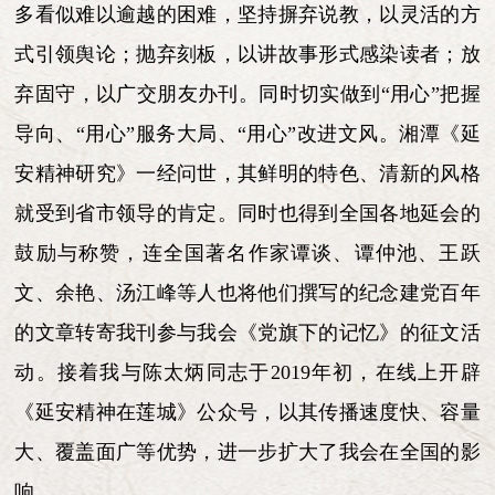
多看似难以逾越的困难，坚持摒弃说教，以灵活的方
式引领舆论；抛弃刻板，以讲故事形式感染读者；放
弃固守，以广交朋友办刊。同时切实做到“用心”把握
导向、“用心”服务大局、“用心”改进文风。湘潭《延
安精神研究》一经问世，其鲜明的特色、清新的风格
就受到省市领导的肯定。同时也得到全国各地延会的
鼓励与称赞，连全国著名作家谭谈、谭仲池、王跃
文、余艳、汤江峰等人也将他们撰写的纪念建党百年
的文章转寄我刊参与我会《党旗下的记忆》的征文活
动。接着我与陈太炳同志于2019年初，在线上开辟
《延安精神在莲城》公众号，以其传播速度快、容量
大、覆盖面广等优势，进一步扩大了我会在全国的影
响。