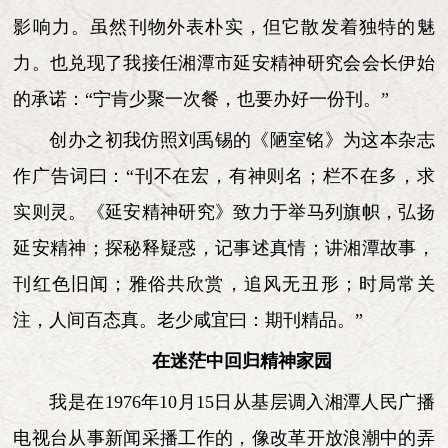
影响力。虽然刊物外表朴实，但它散发着独特的魅
力。也兑现了我接任湘潭市延安精神研究会会长伊始
的承诺：“宁肯少聚一次餐，也要办好一份刊。”
创办之初我仿照刘禹锡的《陋室铭》为这本杂志
作广告词曰：“刊不在宏，有神则名；栏不在多，求
实则灵。《延安精神研究》致力于举马列旗帜，弘扬
延安精神；探秘释疑惑，记事述真情；讲湘潭故事，
刊红色旧闻；雅俗共欣赏，追风无丑形；时局常关
注，人间百态真。老少咸宜曰：期刊精品。”
在迷茫中回归精神家园
我是在1976年10月15日从基层调入湘潭人民广播
电视台从事新闻采播工作的，像改革开放浪潮中的弄