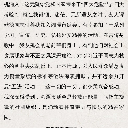
机涌入，这无疑给党和国家带来了“四大危险”与“四大
考验”。就在我徘徊、迷茫、无所适从之时，友人谭
献德同志引荐我加入湘潭市延会，有幸参加了一系列
学习、宣传、研究、弘扬延安精神的活动。在言传身
教中，我从延会的老前辈们身上，看到他们对社会上
贪腐现象与不正之风深恶痛绝，对以习近平同志为核
心的党中央拨乱反正、正本清源，以人民群众满意度
为衡量政绩的标准等做法深表拥戴，并不遗余力开
展“五进”活动……这一切的一切，都令我兴奋感动。
我深深感受到，湘潭市延会是释放正能量、弘扬主旋
律的社团组织，是涌动着神奇魅力与快乐的精神家
园。