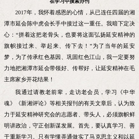
在学习中摸索办刊
2017
年，我怀着感恩的心情，从已连任四届的湘
潭市延会陈中虎会长手中接过这一重任。我暗下定决
心：“拼着这把老骨头，也要将这面弘扬延安精神的
旗帜接过来、举起来、传下去！”为了当年的延安
梦，为了传承红色基因、巩固红色江山，我一定要努
力地把湘潭市延会带领好、传帮好，让延安精神在毛
主席家乡开花结果！
我通过请教老前辈，走访老会员，学习《中华
魂》《新湘评论》等相关报刊的有关文章后，认为致
力于延安精神研究会的志愿者、带头人，必须旗帜鲜
明讲政治，守正创新谋发展。首先，要认真学习、善
于重新学习。只有学懂弄通做实了马克思主义和以延