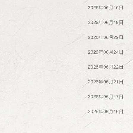
己精神，压倒一切敌人、压倒一切困
理事会
2026年06月16日
神，取得了伟大胜利。搞社会主义建
常务理事会
大发扬这些精神。
2026年06月19日
委员会
组织联络委员会
文化青年委员会
办公室
2026年06月29日
《中华魂》杂志社
北京延河弘扬
2026年06月24日
延安精神基金会
中华魂》网络信息中心
2026年06月22日
2026年06月21日
2026年06月17日
2026年06月16日