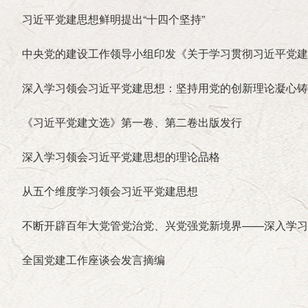
常务副会长兼秘书长：
靳诺（女）
习近平党建思想鲜明提出“十四个坚持”
副会长：
中央党的建设工作领导小组印发《关于学习贯彻习近平党建
艾平 李慎明 杨胜群 林炎志 汪鸿雁(女) 李忠杰 
红(女) 周吉平 耿焱(女) 乔清举
深入学习领会习近平党建思想：坚持用党的创新理论凝心铸
第六届研究会咨询委员会委员：
《习近平党建文选》第一卷、第二卷出版发行
张全景
逄先知
刘京
储波
朱佳木
张启华(女)
陈小
黄晴宜(女)
李德水
张保庆
沙健孙
梁柱
王立平
陈
深入学习领会习近平党建思想的理论品格
从五个维度学习领会习近平党建思想
不断开辟百年大党管党治党、兴党强党新境界——深入学习
全国党建工作座谈会发言摘编