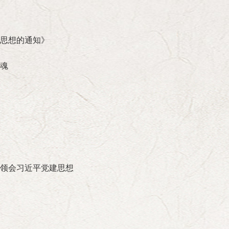
拼命精神，严守纪律和自我牺牲精神，大公无私和先人后
难的精神，坚持革命乐观主义、排除万难去争取胜利的精
设，实现四个现代化，同样要在党中央的正确领导下，大
思想的通知》
刘建 李勇库 李卫
理论宣传
魂
津
徐光春
北京《
登才
领会习近平党建思想