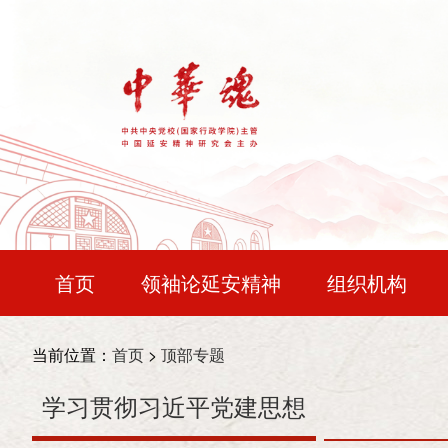
首页
领袖论延安精神
组织机构
宝塔论坛
中华时评
精神谱系
会长：
王晨
当前位置：
首页
>
顶部专题
文明探源
国防视界
行悟初心
常务副会长：
令狐安
学习贯彻习近平党建思想