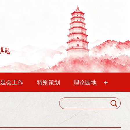
+
中延会工作
特别策划
理论园地
血脉
延水流长
未曾忘记
延会巡礼
中国延安精神研究会
明理
华夏文苑
清凉山杂谈
会员代表大会
，从分析实际情况出发，发扬革命和