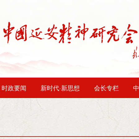
时政要闻
新时代·新思想
会长专栏
民主法治
问题研究
时空对话
红色
邓小平论延安精神
时代人物
会员风采
企业精神
读史
“在长期革命战争中，我们在正确的政治方向指导下