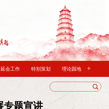
+
中延会工作
特别策划
理论园地
血脉
延水流长
未曾忘记
延会巡礼
中国延安精神研究会
明理
华夏文苑
清凉山杂谈
会员代表大会
政治方向指导下，从分析实际情况出发，发扬革命和
展专题宣讲