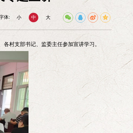
公无私和先人后己精神，压倒一切敌人、压倒一切困
理事会
去争取胜利的精神，取得了伟大胜利。搞社会主义建
常务理事会
字体:
小
中
大
正确领导下，大大发扬这些精神。
委员会
组织联络委员会
文化青年委员会
办公室
部、各村支部书记、监委主任参加宣讲学习。
《中华魂》杂志社
北京延河弘扬
延安精神基金会
中华魂》网络信息中心