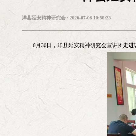
共产党第七次
常务副会长兼秘书长：
靳诺（女）
副会长：
洋县延安精神研究会 · 2026-07-06 10:58:23
艾平 李慎明 杨胜群 林炎志 汪鸿雁(女) 李忠杰 
红(女) 周吉平 耿焱(女) 乔清举
6月30日，洋县延安精神研究会宣讲团走
第六届研究会咨询委员会委员：
张全景
逄先知
刘京
储波
朱佳木
张启华(女)
陈小
黄晴宜(女)
李德水
张保庆
沙健孙
梁柱
王立平
陈