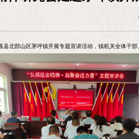
拼命精神，严守纪律和自我牺牲精神，大
难的精神，坚持革命乐观主义、排除万难
设，实现四个现代化，同样要在党中央的
刘建 李勇库 李卫
理论宣传
进该县北部山区茅坪镇开展专题宣讲活动，镇机关全体干
津
徐光春
北京《
登才