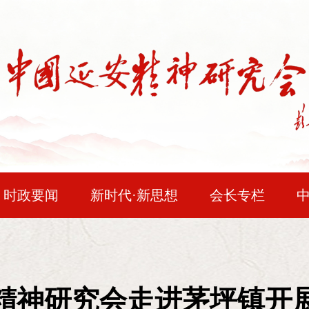
时政要闻
新时代·新思想
会长专栏
民主法治
问题研究
时空对话
红色
邓小平论延安精神
时代人物
会员风采
企业精神
读史
“在长期革命战争中，我们在正确的
精神研究会走进茅坪镇开