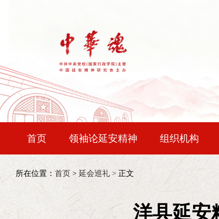
首页
领袖论延安精神
组织机构
宝塔论坛
中华时评
精神谱系
会长：
王晨
所在位置：
首页
>
延会巡礼 >
正文
文明探源
国防视界
行悟初心
常务副会长：
令狐安
北人的光荣。
洋县延安