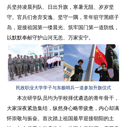
兵坚持凌晨列队、日出升旗，寒暑无阻、岁岁坚
守。官兵们舍弃安逸、坚守一隅，常年驻守黑瞎子
岛，迎接祖国第一缕晨光、筑牢国门第一道防线，
以默默奉献守护山河无恙、万家安宁。
民政职业大学学子与东极哨兵一道参加升旗仪式
本次研学队员均为学校择优遴选的青年骨干，
大家深夜紧急集结，纵然身心略带疲惫，内心却满
怀崇敬与振奋。首次踏上祖国最早迎接朝阳的土