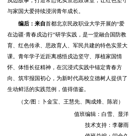
戍边故事，打造常态化实景思政课堂，让红色坚守
与家国大爱持续浸润青年成长。
编后：
来自
首都北京民政职业大学开展的“爱
在边疆·青春戍边行”研学实践，是一堂融合国防教
育、红色传承、思政育人、军民共建的特色实景大
课。青年学子近距离感悟戍边坚守、厚植家国情
怀、体悟长征精神，在沉浸式实践中锚定青春方
向、筑牢报国初心，为新时代高校立德树人提供了
生动鲜活的实践范例，值得借鉴。
（文/图：卜金宝、王慧先、陶成烽、陈岩）
值班编辑：白雪、显洋
技术支持：李馨雨
值班总编：闫金久