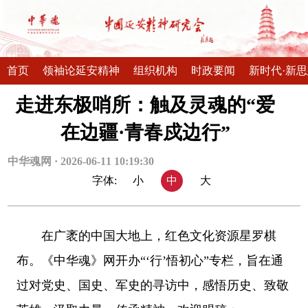
首页
领袖论延安精神
组织机构
时政要闻
新时代·新
走进东极哨所：触及灵魂的“爱
在边疆·青春戍边行”
中华魂网 · 2026-06-11 10:19:30
字体:
小
中
大
在广袤的中国大地上，红色文化资源星罗棋
布。《中华魂》网开办“‘行’悟初心”专栏，旨在通
过对党史、国史、军史的寻访中，感悟历史、致敬