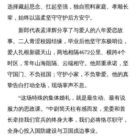
选择藏起思念、扛起坚强，独自照料家庭、孝顺长
辈，始终以温柔坚守守护后方安宁。
新郎代表孟泽辉分享了与爱人的八年爱恋故
事。二人青涩校园结缘，毕业后他坚守东极哨位，
爱人扎根新疆天山，两地相隔4672公里、横跨4个
时区，常年山海阻隔、云端相守。他郑重承诺，坚
守国门、不负祖国；守护小家，不负挚爱。他的真
挚告白打动全场，现场掌声不息。
“这场特殊的集体婚礼，就是最生动、最有说
服力的思政课。”中尉简天柱有感而发，党委和首
长牵挂我们官兵的终身大事，我们必将恪尽职守，
全身心投入国防建设与卫国戍边事业。