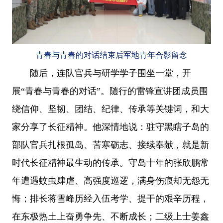
青春与青春的对话结束后军地青年合影留念
随后，连队官兵与研学学子围坐一堂，开
展“青春与青春的对话”。随行的雷锋宣讲团成员围
绕信仰、坚韧、团结、纪律、传承等关键词，和大
家分享了长征精神。他深情地说：驻守黑瞎子岛的
部队官兵扎根孤岛、苦寒砺志、接续奉献，就是新
时代长征精神最生动的传承。守岛十年的张欣鹏常
年遭遇蚊虫肆虐、高强度巡逻，满身伤痕却无怨无
悔；排长蒋雪峰历经入伍考学、提干的艰辛历程，
在东极热土上奋勇争先、不断成长；二级上士姜鑫