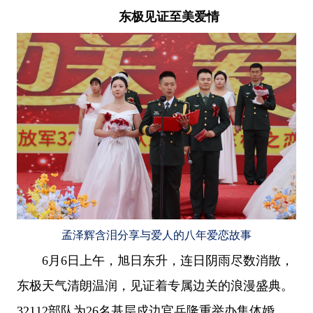
东极见证至美爱情
孟泽辉含泪分享与爱人的八年爱恋故事
6月6日上午，旭日东升，连日阴雨尽数消散，
东极天气清朗温润，见证着专属边关的浪漫盛典。
32112部队为26名基层戍边官兵隆重举办集体婚