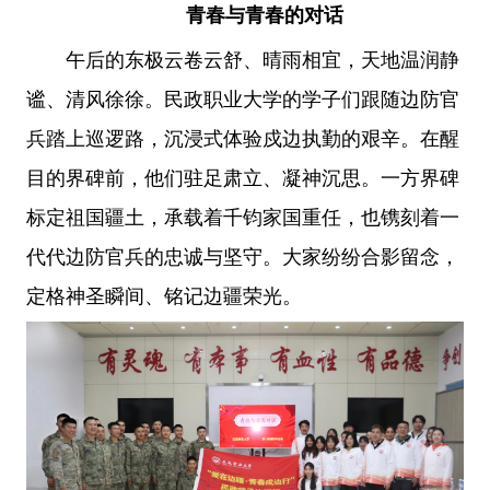
青春与青春的对话
午后的东极云卷云舒、晴雨相宜，天地温润静
谧、清风徐徐。民政职业大学的学子们跟随边防官
兵踏上巡逻路，沉浸式体验戍边执勤的艰辛。在醒
目的界碑前，他们驻足肃立、凝神沉思。一方界碑
标定祖国疆土，承载着千钧家国重任，也镌刻着一
代代边防官兵的忠诚与坚守。大家纷纷合影留念，
定格神圣瞬间、铭记边疆荣光。