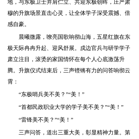
地，与东极卫士并肩伫立、共迎东极朝晖，庄严肃
穆的升旗场景直击心灵，让全体学子深受震撼、倍
感自豪。
晨曦微露，嘹亮国歌响彻山海，五星红旗在东
极天际冉冉升起、迎风舒展。戍边官兵与研学学子
肃立注目，滚烫的家国情怀在每个人心底激荡升
腾。升旗仪式结束后，三声铿锵有力的问答响彻云
霄：
“东极哨兵美不美？”“美！”
“首都民政职业大学的学子美不美？”“美！”
“雷锋美不美？”“美！”
三声问答，道出三重大美，彰显精神力量。第