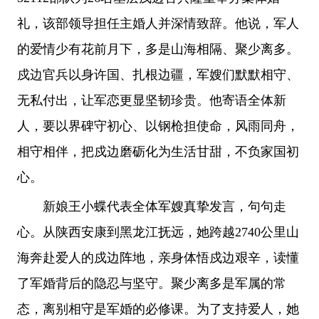
礼，该部领导担任主婚人并深情致辞。他说，军人
的爱情少有花前月下，多是山海相隔、聚少离多。
戍边官兵以身许国、扎根边疆，军嫂们默默相守、
无私付出，让军恋更显坚韧珍贵。他寄语全体新
人，要以界碑守初心、以钢枪担使命，风雨同舟，
相守相伴，把戍边磨砺化为生活甘甜，不负家国初
心。
新娘王小蝶代表全体军嫂真挚发言，句句走
心。从陕西安康到黑龙江抚远，她跨越2740公里山
海奔赴爱人的戍边阵地，亲身体悟戍边艰辛，读懂
了军婚背后的隐忍与坚守。聚少离多是军属的常
态，离别相守是军婚的必修课。为了支持爱人，她