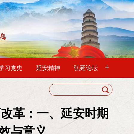
+
学习党史
延安精神
弘延论坛
之路 攻坚克难
老会刊
新会刊
中国延安精神研究会
会员代表大会
。七大在陕北开会，这是陕北人的光荣。
育改革：一、延安时期
在这里先行试验。” 《中国共产党第七次
理事会
效与意义
常务理事会