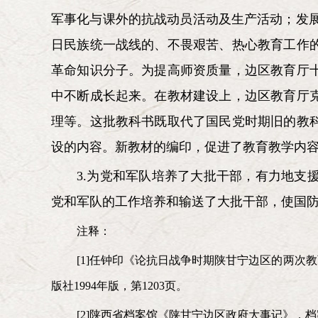
军事化与课外的抗战动员活动及生产活动；发展
日民族统一战线的、不畏艰苦、热心教育工作
革命知识分子。为提高师资质量，边区教育厅
中不断成长起来。在教材建设上，边区教育厅
理等。这批教科书既取代了国民党时期旧的教
设的内容。新教材的编印，促进了教育教学内
3.为党和军队培养了大批干部，有力地
党和军队的工作培养和输送了大批干部，使国
注释：
[1]任钟印《论抗日战争时期陕甘宁边区的两次
版社1994年版，第1203页。
[2]陕西省档案馆《陕甘宁边区政府大事记》，档案