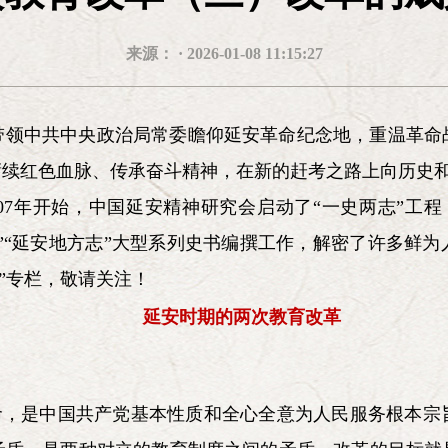
杰 刘建 李勇库 李卫
来源： · 2026-01-08 11:15:27
理论宣传委员会
《中华
带领中共中央政治局常委瞻仰延安革命纪念地，重温革命
陈小津
徐光春
北京《中华
平
陈登才
赓续红色血脉、传承奋斗精神，在新的赶考之路上向历史
07年开始，中国延安精神研究会启动了“一史两志”工程，
志”“延安地方志”大型系列史书编撰工作，解密了许多鲜
”专栏，敬请关注！
延安时期的两次教育改革
革命，是中国共产党基本性质和全心全意为人民服务根本宗