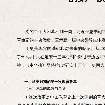
安精
艾平 李慎明 杨胜群 林炎志 汪鸿雁(女) 李忠
红(女) 周吉平 耿焱(女) 乔清举
第六届研究会咨询委员会委员：
党的二十大闭幕不到一周，习近平总书记
张全景
逄先知
刘京
储波
朱佳木
张启华(女)
黄晴宜(女)
李德水
张保庆
沙健孙
梁柱
王立
革命家的丰功伟绩，宣示新一届中央领导集体
历史是现实的基础和对未来的昭示。从20
了“中共中央在延安十三年史”和“陕甘宁边区
神，《中华魂》网特推出“延安十三年·一史两志
一、延安时期的第一次教育改革
（三）改革的成效与意义
1.这次改革是中国教育史上一次深刻的