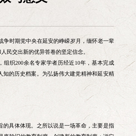
组织联络委员会
文化青年委员会
办公室
魂》杂志社
北京延河弘扬
延安精神基金会
战争时期党中央在延安的峥嵘岁月，缅怀老一辈
魂》网络信息中心
和人民交出新的优异答卷的坚定信念。
组织200余名专家学者历经近10年，基本完成
为人知的历史档案。为弘扬伟大建党精神和延安精
旨的具体体现。之所以说是一场革命，主要是指