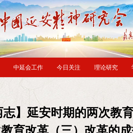
中延会工作
今日关注
理论研究
华夏文苑
企业风采
一史两志
复兴
毛泽东论延安精神
“我说陕北是两个点，一个落脚点，一个出发点
两志】延安时期的两次教
陕北已成为我们一切工作的试验区，我们的一切工作
次教育改革（三）改革的成
全国代表大会的工作方针》（1945年4月21日）