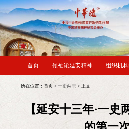
首页
领袖论延安精神
组织机构
各地延会
红色记忆
时代人物
会长：
王晨
所在位置：
首页
>
一史两志 >
正文
常务副会长：
令狐安
家
【延安十三年·一史
性质
常务副会长兼秘书长：
靳诺（女）
的第一
伟大
副会长：