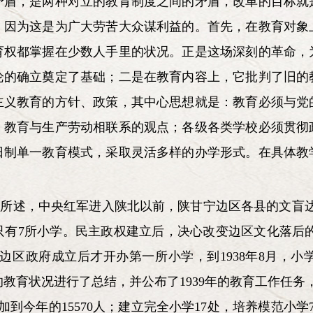
矛盾，是两种对立的教育制度之间的矛盾，改革的目标就
，因为这是为广大劳苦大众谋利益的。首先，在教育对象
育权都掌握在少数人手里的状况。正是这场深刻的革命，
论的确立奠定了基础；二是在教育内容上，它批判了旧的
主义教育的方针、政策，其中心思想就是：教育必须与党
；教育与生产劳动相联系的观点；各级各类学校必须贯彻
日制单一教育模式，采取灵活多样的办学形式。在具体教
所述，中央红军进入陕北以前，陕甘宁边区各县的文盲达9
7所小学。民主政权建立后，决心改变边区文化落后的面貌。
7年边区政府成立后才开办第一所小学，到1938年8月，
年的教育状况进行了总结，并公布了1939年的教育工作任务
增加到今年的15570人；建立完全小学17处，培养模范小学