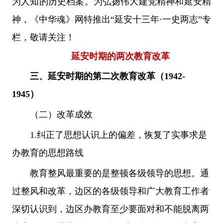
为人知的历史档案。为弘扬伟大建党精神和延安精
神，《中华魂》网特推出“延安十三年·一史两志”专
栏，敬请关注！
延安时期的两次教育改革
三、延安时期的第二次教育改革（1942-
1945）
（二）改革成效
1.纠正了思想认识上的偏差，恢复了实事求是
办教育的思想路线
教育整风最重要的是整顿各级领导的思想。通
过整风和改革，边区的各级领导和广大教育工作者
深切认识到，边区办教育至少要面对和不能脱离两