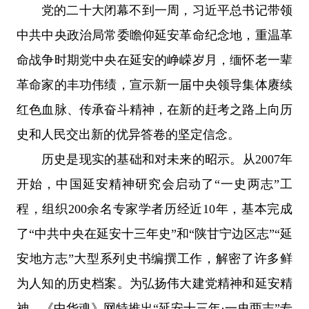
党的二十大闭幕不到一周，习近平总书记带领
中共中央政治局常委瞻仰延安革命纪念地，重温革
命战争时期党中央在延安的峥嵘岁月，缅怀老一辈
革命家的丰功伟绩，宣示新一届中央领导集体赓续
红色血脉、传承奋斗精神，在新的赶考之路上向历
史和人民交出新的优异答卷的坚定信念。
历史是现实的基础和对未来的昭示。从2007年
开始，中国延安精神研究会启动了“一史两志”工
程，组织200余名专家学者历经近10年，基本完成
了“中共中央在延安十三年史”和“陕甘宁边区志”“延
安地方志”大型系列史书编撰工作，解密了许多鲜
为人知的历史档案。为弘扬伟大建党精神和延安精
神，《中华魂》网特推出“延安十三年·一史两志”专