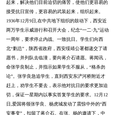
起来，解决他们目前迫切的痛苦，使他们更容易的
接受抗日宣传，更容易的武装起来，组织起来。
1936年12月9日,在中共地下组织的鼓动下，西安近
两万学生示威游行和召开大会，纪念“一二·九”运动
一周年，要求停止内战、一致抗日。学生们向西
北“剿总”，陕西省政府，西安绥靖公署都递交了请
愿书，并列队去临潼，要向蒋介石请愿。蒋闻讯，
命张学良制止，并指示如果学生不服从，“格杀勿
论”。张学良急追学生，直到西安东浐河桥附近才
赶上，劝学生不要去，表示他对抗日的要求更加迫
切，保证一星期内以事实答复学生的要求。12月12
日,爱国将领张学良、杨虎城发动了震惊中外的“西
安事变”，扣留了蒋介石。在张、杨的邀请下，中