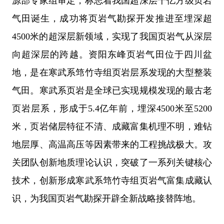
源部专家组审定，标志着我国超深层千亿方级页岩
气田诞生，成功将页岩气勘探开发推进至埋深超
4500米的超深层新领域，实现了我国页岩气从深层
向超深层的跨越。资阳东峰页岩气田位于四川盆
地，是在寒武系筇竹寺组页岩层系发现的大型整装
气田。寒武系页岩是全球已实现规模发现的最古老
页岩层系，形成于5.4亿年前，埋深4500米至5200
米，页岩储层特征不清、成藏富集机理不明，难钻
地层厚、高温高压等因素带来的工程挑战极大。攻
关团队创新地质理论认识，突破了一系列关键核心
技术，创新形成寒武系筇竹寺组页岩气富集成藏认
识，为我国页岩气勘探开辟全新战略接替阵地。