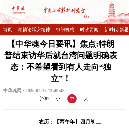
首页
领袖论延安精神
组织机构
时政要闻
新时代·新
【中华魂今日要讯】焦点:特朗
普结束访华后就台湾问题明确表
态：不希望看到有人走向“独
立”！
中华魂网 · 2026-05-18 12:49:48
字体:
小
中
大
农历：【丙午年】四月初二