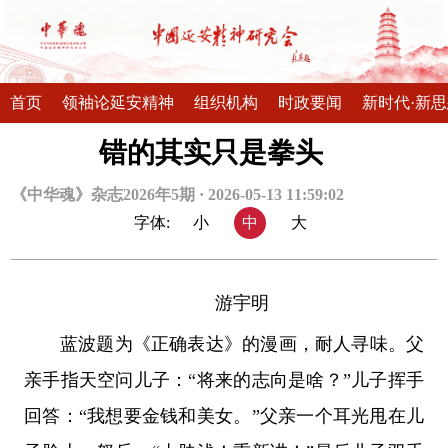
首页
领袖论延安精神
组织机构
时政要闻
新时代·新
错的其实只是拳头
《中华魂》杂志2026年5期 · 2026-05-13 11:59:02
字体:
小
中
大
游宇明
蓝波题为《正确表达》的漫画，耐人寻味。父
亲手指天空问儿子：“将来的志向是啥？”儿子挥手
回答：“我想要金钱和美女。”父亲一个耳光甩在儿