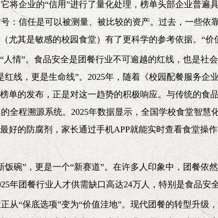
将企业的“信用”进行了量化处理，榜单头部企业普遍具备高
信号：信任是可以被测量、被比较的资产。过去，一些依
（尤其是敏感的校园食堂）有了更科学的参考依据。“价值
赖“人情”。食品安全是团餐行业不可逾越的红线，也是社会
是红线，更是生命线”。2025年，随着《校园配餐服务
度榜单的发布，正是对这一趋势的积极响应。与传统的食
的全程溯源系统。2025年数据显示，全国学校食堂智慧
是最好的防腐剂，家长通过手机APP就能实时查看食堂操作
新饭碗”，更是一个“新赛道”。在许多人印象中，团餐依然
025年团餐行业人才供需缺口高达24万人，特别是食品
正从“保底选项”变为“价值洼地”。现代团餐的转型升级