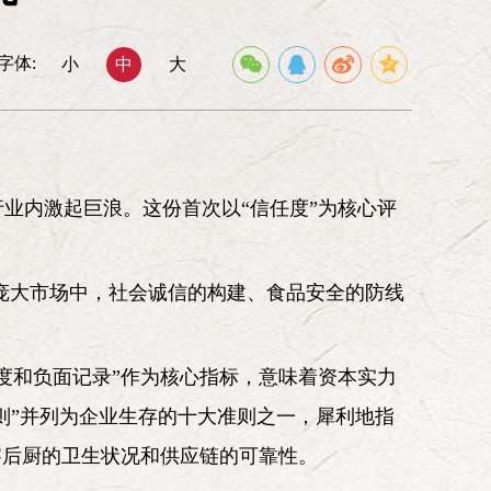
先行试验。” 《中国共产党第七次
理事会
常务理事会
字体:
小
中
大
委员会
组织联络委员会
文化青年委员会
办公室
《中华魂》杂志社
北京延河弘扬
延安精神基金会
行业内激起巨浪。这份首次以“信任度”为核心评
中华魂》网络信息中心
的庞大市场中，社会诚信的构建、食品安全的防线
度和负面记录”作为核心指标，意味着资本实力
则”并列为企业生存的十大准则之一，犀利地指
察后厨的卫生状况和供应链的可靠性。