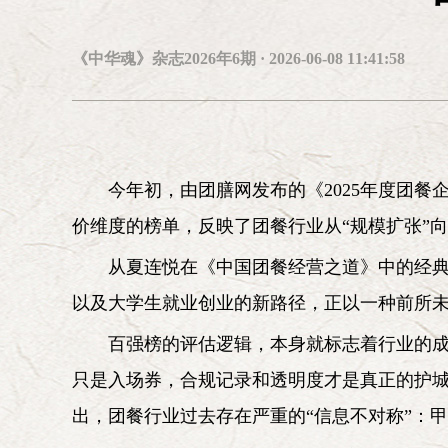
常务副会长兼秘书长：
靳诺（女）
副会长：
《中华魂》杂志2026年6期 · 2026-06-08 11:41:58
艾平 李慎明 杨胜群 林炎志 汪鸿雁(女) 李忠杰 
红(女) 周吉平 耿焱(女) 乔清举
第六届研究会咨询委员会委员：
今年初，由团膳网发布的《2025年度团
张全景
逄先知
刘京
储波
朱佳木
张启华(女)
陈小
黄晴宜(女)
李德水
张保庆
沙健孙
梁柱
王立平
陈
价维度的榜单，反映了团餐行业从“规模扩张”向
从夏连悦在《中国团餐经营之道》中的经典
以及大学生就业创业的新路径，正以一种前所
百强榜的评估逻辑，本身就标志着行业的成
只是入场券，合规记录和透明度才是真正的护城
出，团餐行业过去存在严重的“信息不对称”：