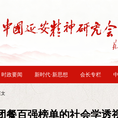
时政要闻
新时代·新思想
会长专栏
民主法治
问题研究
时空对话
红色
正文
毛泽东论延安精神
时代人物
会员风采
企业精神
读史
“我说陕北是两个点，一个落脚点，一个出发点。七
团餐百强榜单的社会学透