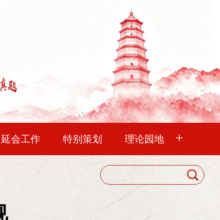
+
中延会工作
特别策划
理论园地
血脉
延水流长
未曾忘记
延会巡礼
中国延安精神研究会
明理
华夏文苑
清凉山杂谈
会员代表大会
大在陕北开会，这是陕北人的光荣。
视