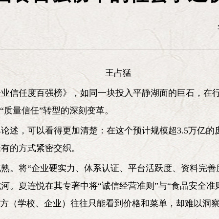
陕北已成为我们一切工作的试验区，我们的一切工作在这里
全国代表大会的工作方针》（1945年4月21日）
刘建 李勇库 李卫
理论宣传
王占猛
餐企业信任度百强榜》，如同一块投入平静湖面的巨石，在
津
徐光春
北京《
登才
“质量信任”转型的深刻变革。
论述，可以看得更加清楚：在这个预计规模超3.5万亿
未有的方式紧密交织。
熟。将“企业硬实力、体系认证、平台活跃度、资料完善
河。夏连悦在其专著中将“诚信经营准则”与“食品安全准
甲方（学校、企业）往往只能看到价格和菜单，却难以洞