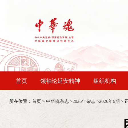
首页
领袖论延安精神
组织机构
宝塔论坛
中华时评
精神谱系
会长：
王晨
所在位置：
首页
>
中华魂杂志 >
2026年杂志 >
2026年6期 >
文明探源
国防视界
行悟初心
常务副会长：
令狐安