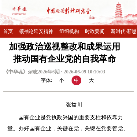
首页
领袖论延安精神
组织机构
时政要闻
新时代·新
加强政治巡视整改和成果运用
推动国有企业党的自我革命
《中华魂》杂志2026年6期 · 2026-06-09 10:10:03
字体:
小
中
大
张益川
国有企业是党执政兴国的重要支柱和依靠力
量。办好国有企业，关键在党，关键在党要管党、