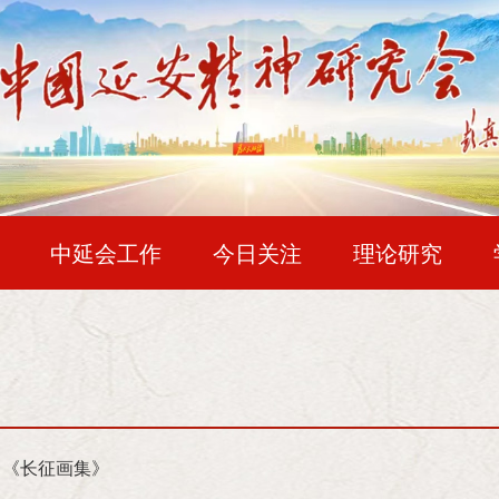
中延会工作
今日关注
理论研究
华夏文苑
企业风采
一史两志
复兴之路
邓小平论延安精神
“在长期革命战争中，我们在正确的政治方向指
拼命精神，严守纪律和自我牺牲精神，大公无私和先
 《长征画集》
难的精神，坚持革命乐观主义、排除万难去争取胜利