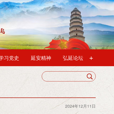
+
学习党史
延安精神
弘延论坛
 攻坚克难
老会刊
新会刊
中国延安精神研究会
会员代表大会
导下，从分析实际情况出发，发扬革命和
人后己精神，压倒一切敌人、压倒一切困
理事会
2024年12月11日
的精神，取得了伟大胜利。搞社会主义建
常务理事会