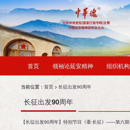
首页
领袖论延安精神
组织机构
各地延会
红色记忆
时代人物
会长：
王晨
当前位置：
首页
>
长征出发90周年
常务副会长：
令狐安
长征出发90周年
。
次
常务副会长兼秘书长：
靳诺（女）
【长征出发90周年】特别节目《看·长征》——第六期
副会长：