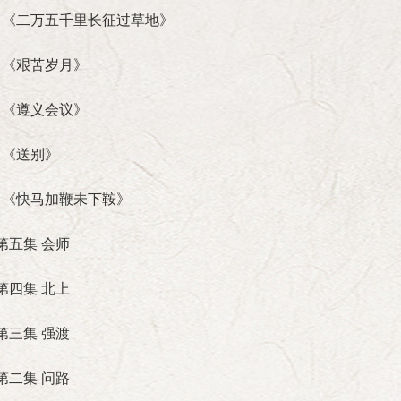
设，实现四个现代化，同样要在党中央的正确领导下
 《二万五千里长征过草地》
杰 刘建 李勇库 李卫
理论宣传委员会
 《艰苦岁月》
《中华
 《遵义会议》
陈小津
徐光春
北京《中华
平
陈登才
 《送别》
 《快马加鞭未下鞍》
第五集 会师
第四集 北上
第三集 强渡
第二集 问路