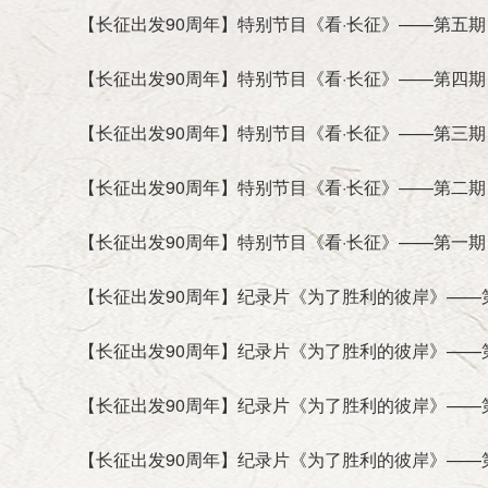
【长征出发90周年】特别节目《看·长征》——第五期
艾平 李慎明 杨胜群 林炎志 汪鸿雁(女) 李忠
红(女) 周吉平 耿焱(女) 乔清举
【长征出发90周年】特别节目《看·长征》——第四期
第六届研究会咨询委员会委员：
【长征出发90周年】特别节目《看·长征》——第三期
张全景
逄先知
刘京
储波
朱佳木
张启华(女)
黄晴宜(女)
李德水
张保庆
沙健孙
梁柱
王立
【长征出发90周年】特别节目《看·长征》——第二期
【长征出发90周年】特别节目《看·长征》——第一期
【长征出发90周年】纪录片《为了胜利的彼岸》——
【长征出发90周年】纪录片《为了胜利的彼岸》——
【长征出发90周年】纪录片《为了胜利的彼岸》——
【长征出发90周年】纪录片《为了胜利的彼岸》——