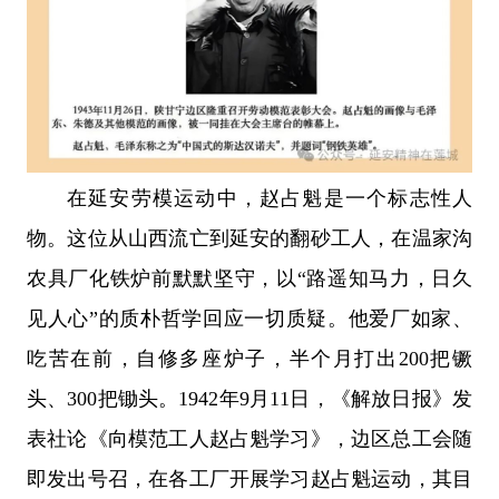
在延安劳模运动中，赵占魁是一个标志性人
物。这位从山西流亡到延安的翻砂工人，在温家沟
农具厂化铁炉前默默坚守，以“路遥知马力，日久
见人心”的质朴哲学回应一切质疑。他爱厂如家、
吃苦在前，自修多座炉子，半个月打出200把镢
头、300把锄头。1942年9月11日，《解放日报》发
表社论《向模范工人赵占魁学习》，边区总工会随
即发出号召，在各工厂开展学习赵占魁运动，其目