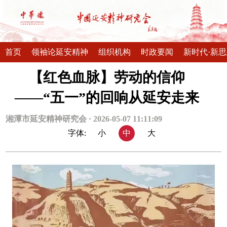
首页
领袖论延安精神
组织机构
时政要闻
新时代·新
【红色血脉】劳动的信仰
——“五一”的回响从延安走来
湘潭市延安精神研究会 · 2026-05-07 11:11:09
字体:
小
中
大