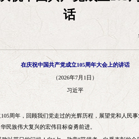
拼命精神，严守纪律和自我牺牲精神，大公无私和先人后
话
难的精神，坚持革命乐观主义、排除万难去争取胜利的精
设，实现四个现代化，同样要在党中央的正确领导下，大
刘建 李勇库 李卫
理论宣传
津
徐光春
北京《
在庆祝中国共产党成立105周年大会上的讲话
登才
（2026年7月1日）
习近平
105周年，回顾我们党走过的光辉历程，展望党和人民
中华民族伟大复兴的宏伟目标奋勇前进。