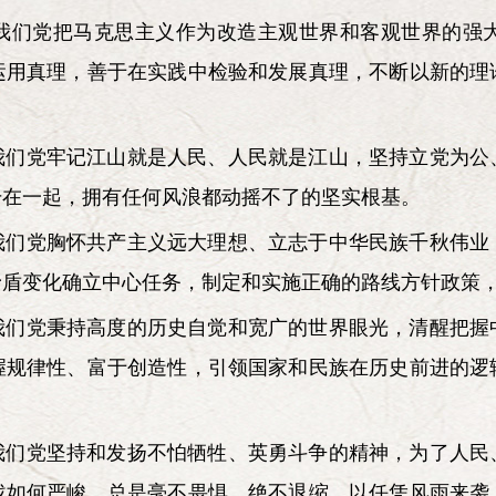
我们党把马克思主义作为改造主观世界和客观世界的强
运用真理，善于在实践中检验和发展真理，不断以新的理
我们党牢记江山就是人民、人民就是江山，坚持立党为公
干在一起，拥有任何风浪都动摇不了的坚实根基。
我们党胸怀共产主义远大理想、立志于中华民族千秋伟业
矛盾变化确立中心任务，制定和实施正确的路线方针政策
我们党秉持高度的历史自觉和宽广的世界眼光，清醒把握
握规律性、富于创造性，引领国家和民族在历史前进的逻
我们党坚持和发扬不怕牺牲、英勇斗争的精神，为了人民
战如何严峻，总是毫不畏惧、绝不退缩，以任凭风雨来袭