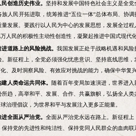
人民创造历史伟业。
坚持和发展中国特色社会主义是全党
族人民开拓进取，统筹推进“五位一体”总体布局、协调
质量发展。要践行以人民为中心的发展思想，发展全过程
亿万人民的积极性主动性创造性，凝聚起推进中国式现代
前进道路上的风险挑战。
我国发展正处于战略机遇和风险
验。新征程上，全党必须强化忧患意识、坚持底线思维，
变化、及时洞察风险、有效应对挑战的能力，确保中华复
构建人类命运共同体。
随着百年变局加速演进，世界进入
势所趋，高举和平、发展、合作、共赢旗帜，弘扬全人类
全球治理倡议，为世界和平与发展注入更多正能量。
推进全面从严治党。
全面从严治党永远在路上。新征程上
、保持党的先进性和纯洁性、保持党同人民群众的血肉联