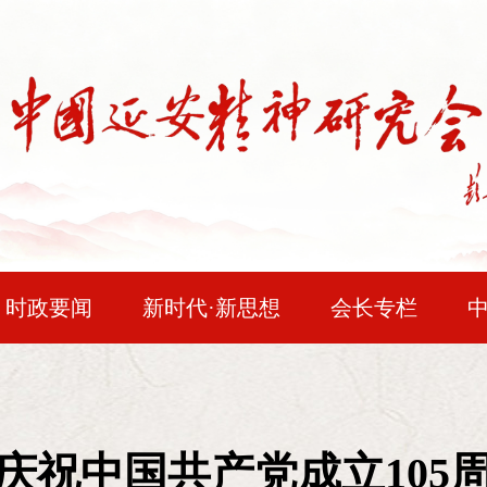
时政要闻
新时代·新思想
会长专栏
民主法治
问题研究
时空对话
红色
邓小平论延安精神
时代人物
会员风采
企业精神
读史
“在长期革命战争中，我们在正确的政治方向指导下
庆祝中国共产党成立105