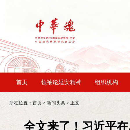
首页
领袖论延安精神
组织机构
宝塔论坛
中华时评
精神谱系
会长：
王晨
所在位置：
首页
>
新闻头条 >
正文
文明探源
国防视界
行悟初心
常务副会长：
令狐安
全文来了！习近平在