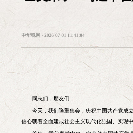
常务副会长兼秘书长：
靳诺（女）
副会长：
艾平 李慎明 杨胜群 林炎志 汪鸿雁(女) 李忠杰 
红(女) 周吉平 耿焱(女) 乔清举
中华魂网 · 2026-07-01 11:41:04
第六届研究会咨询委员会委员：
张全景
逄先知
刘京
储波
朱佳木
张启华(女)
陈小
黄晴宜(女)
李德水
张保庆
沙健孙
梁柱
王立平
陈
同志们，朋友们：
今天，我们隆重集会，庆祝中国共产党成立
信心朝着全面建成社会主义现代化强国、实现