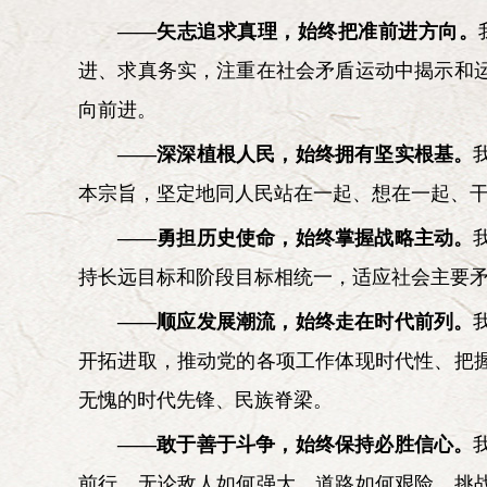
——矢志追求真理，始终把准前进方向。
进、求真务实，注重在社会矛盾运动中揭示和
向前进。
——深深植根人民，始终拥有坚实根基。
本宗旨，坚定地同人民站在一起、想在一起、
——勇担历史使命，始终掌握战略主动。
持长远目标和阶段目标相统一，适应社会主要
——顺应发展潮流，始终走在时代前列。
开拓进取，推动党的各项工作体现时代性、把
无愧的时代先锋、民族脊梁。
——敢于善于斗争，始终保持必胜信心。
前行，无论敌人如何强大、道路如何艰险、挑