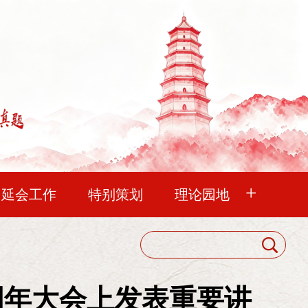
+
中延会工作
特别策划
理论园地
血脉
延水流长
未曾忘记
延会巡礼
中国延安精神研究会
明理
华夏文苑
清凉山杂谈
会员代表大会
，从分析实际情况出发，发扬革命和
周年大会上发表重要讲