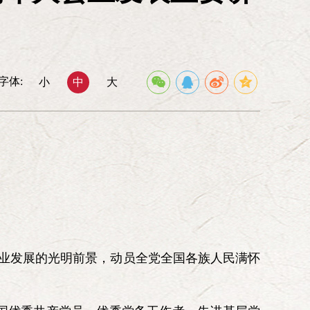
己精神，压倒一切敌人、压倒一切困
理事会
神，取得了伟大胜利。搞社会主义建
常务理事会
大发扬这些精神。
委员会
组织联络委员会
文化青年委员会
办公室
字体:
小
中
大
《中华魂》杂志社
北京延河弘扬
延安精神基金会
中华魂》网络信息中心
事业发展的光明前景，动员全党全国各族人民满怀