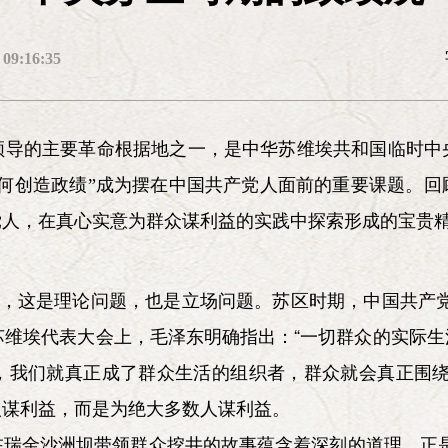
拼命精神，严守纪律和自我牺牲精神，大公无
难的精神，坚持革命乐观主义、排除万难去争
9:16:35
设，实现四个现代化，同样要在党中央的正确
刘建 李勇库 李卫
理论宣传
领导的主要革命根据地之一，是中华苏维埃共和国临时中
如何创造政绩”成为摆在中国共产党人面前的重要课题。回
津
徐光春
北京《
党人，在真心实意为群众谋利益的实践中探索形成的宝贵
登才
”，这是理论问题，也是立场问题。苏区时期，中国共产
全国苏维埃代表大会上，毛泽东明确指出：“一切群众的实际
，我们就真正成了群众生活的组织者，群众就会真正围绕
人谋利益，而是为绝大多数人谋利益。
在瑞金沙洲坝带领群众挖井的故事蕴含着深刻的道理。正是