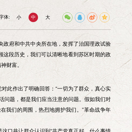
私和先人后己精神，压倒一切敌人、压倒一切困
理事会
取胜利的精神，取得了伟大胜利。搞社会主义建
常务理事会
字体:
小
中
大
领导下，大大发扬这些精神。
委员会
组织联络委员会
文化青年委员会
办公室
央政府和中共中央所在地，发挥了治国理政试验
《中华魂》杂志社
北京延河弘扬
顾这段历史，我们可以清晰地看到苏区时期的政
延安精神基金会
中华魂》网络信息中心
精神财富。
党对此作出了明确回答：“一切为了群众，真心实
生活问题，都是我们应当注意的问题。假如我们对
在我们的周围，热烈地拥护我们。”革命战争年
这口井让群众认识到“共产党真正好，什么事情