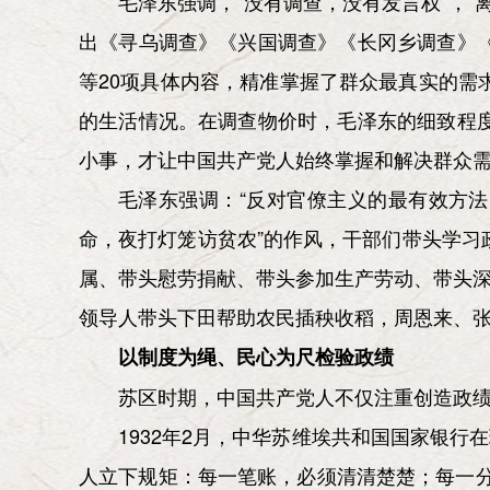
毛泽东强调，“没有调查，没有发言权”，
出《寻乌调查》《兴国调查》《长冈乡调查》
等20项具体内容，精准掌握了群众最真实的
的生活情况。在调查物价时，毛泽东的细致程
小事，才让中国共产党人始终掌握和解决群众
毛泽东强调：“反对官僚主义的最有效方
命，夜打灯笼访贫农”的作风，干部们带头学
属、带头慰劳捐献、带头参加生产劳动、带头深
领导人带头下田帮助农民插秧收稻，周恩来、
以制度为绳、民心为尺检验政绩
苏区时期，中国共产党人不仅注重创造政
1932年2月，中华苏维埃共和国国家银
人立下规矩：每一笔账，必须清清楚楚；每一分