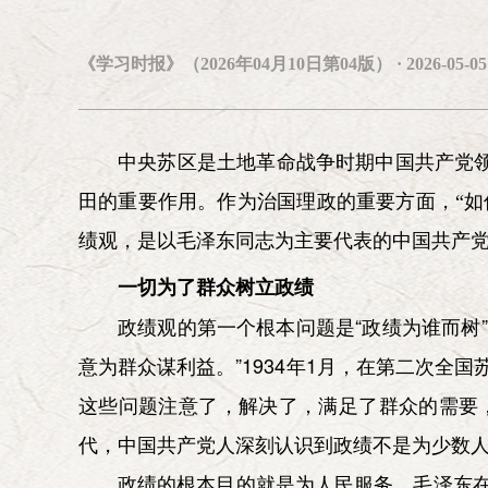
党第七次
常务副会长兼秘书长：
靳诺（女）
副会长：
《学习时报》（2026年04月10日第04版） · 2026-05-05 0
艾平 李慎明 杨胜群 林炎志 汪鸿雁(女) 李忠杰 
红(女) 周吉平 耿焱(女) 乔清举
中央苏区是土地革命战争时期中国共产党
第六届研究会咨询委员会委员：
田的重要作用。作为治国理政的重要方面，“
张全景
逄先知
刘京
储波
朱佳木
张启华(女)
陈小
绩观，是以毛泽东同志为主要代表的中国共产
黄晴宜(女)
李德水
张保庆
沙健孙
梁柱
王立平
陈
一切为了群众树立政绩
政绩观的第一个根本问题是“政绩为谁而树
意为群众谋利益。”1934年1月，在第二次
这些问题注意了，解决了，满足了群众的需要
代，中国共产党人深刻认识到政绩不是为少数
政绩的根本目的就是为人民服务。毛泽东