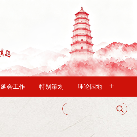
+
中延会工作
特别策划
理论园地
血脉
延水流长
未曾忘记
延会巡礼
中国延安精神研究会
明理
华夏文苑
清凉山杂谈
会员代表大会
方向指导下，从分析实际情况出发，发扬革命和