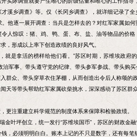
“离开实际调查就要产生唯心的阶级估量和唯心的工作指导
《才溪乡调查》等。仅《长冈乡调查》，就详细记录了全
需求。他逐一展开调查：当兵是怎样去的？对红军家属如何
度令人惊叹：猪、鸡、鸭、蛋、布、盐、油等物品的价格
需求，形成以上率下创造政绩的良好风气。
法，就是拿活的榜样给他们看。”苏区时期，苏维埃政府的
习政治军事、带头遵守党的纪律、带头参军参战、带头购买
入群众、带头穿草衣住茅棚，从而创造出令后人称颂的政
张闻天等带头帮助红军家属砍柴挑水，深深感动了苏区群
绩，更注重建立科学规范的制度体系来保障和检验政绩。
行在瑞金叶坪创立，统一发行“苏维埃国币”，苏区的财政金
钱，必须明明白白。账本上记的不只是数字，还有每笔钱