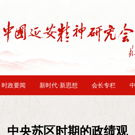
时政要闻
新时代·新思想
会长专栏
民主法治
问题研究
时空对话
红色
邓小平论延安精神
时代人物
会员风采
企业精神
读史
“在长期革命战争中，我们在正确的政治
中央苏区时期的政绩观