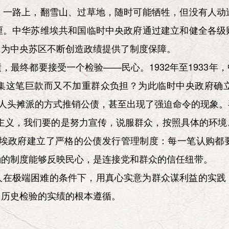
。一路上，翻雪山、过草地，随时可能牺牲，但没有人动
厘。中华苏维埃共和国临时中央政府通过建立和健全各级
，为中央苏区不断创造政绩提供了制度保障。
，最终都要接受一个检验——民心。1932年至1933年
集这笔巨款而又不加重群众负担？为此临时中央政府确
按人头摊派的方式推销公债，甚至出现了强迫命令的现象
令主义，我们要的是努力宣传，说服群众，按照具体的环境
维埃政府建立了严格的公债发行管理制度：每一笔认购都
确的制度能够反映民心，是连接党和群众的信任纽带。
人在极端困难的条件下，用真心实意为群众谋利益的实践
、历史检验的实绩的根本遵循。