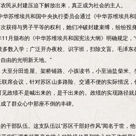
万农民从封建压迫下解放出来，真正成为社会的主人。
月，中华苏维埃共和国中央执行委员会通过《中华苏维埃共
一次获得与男子平等的权利，她们冲破封建束缚，纷纷投
1年11月颁布的《中华苏维埃共和国宪法大纲》明确规定，
童多数入学；广泛开办夜校、识字班，扫除文盲。毛泽东
自由的光明新天地。”
，大至分田造屋、架桥铺路、小孩读书，小至油盐柴米、
长联席会议，针对苏区山多路险、交通不便的实际情况，
可见政绩不是喊出来的，是干出来的。政绩的实现路径就
汇成了群众心中那座不倒的丰碑。
的干部队伍。这支队伍以“苏区干部好作风”闻名于世，他