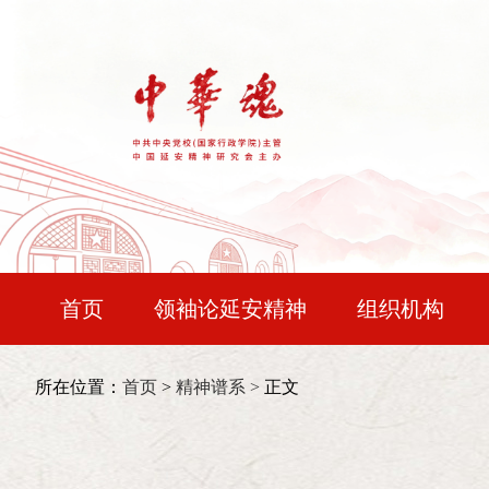
首页
领袖论延安精神
组织机构
宝塔论坛
中华时评
精神谱系
会长：
王晨
所在位置：
首页
>
精神谱系 >
正文
文明探源
国防视界
行悟初心
常务副会长：
令狐安
的光荣。