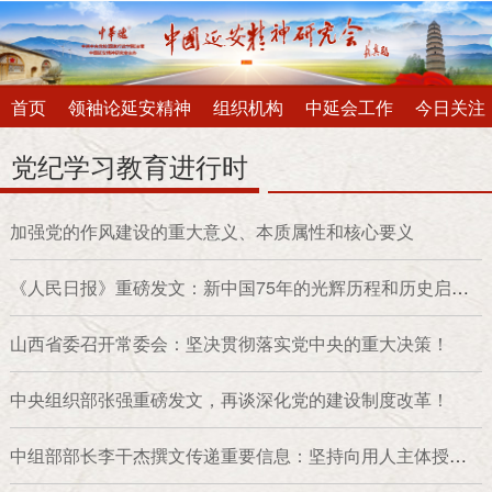
首页
领袖论延安精神
组织机构
中延会工作
今日关注
党纪学习教育进行时
加强党的作风建设的重大意义、本质属性和核心要义
《人民日报》重磅发文：新中国75年的光辉历程和历史启
迪！
山西省委召开常委会：坚决贯彻落实党中央的重大决策！
中央组织部张强重磅发文，再谈深化党的建设制度改革！
中组部部长李干杰撰文传递重要信息：坚持向用人主体授
权、为人才松绑！