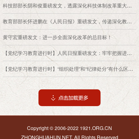
科技部部长阴和俊重磅发文，透露深化科技体制改革重大信
号！
教育部部长怀进鹏在《人民日报》重磅发文，传递深化教育
综合改革的重大信号！
黄守宏重磅发文：进一步全面深化改革的总目标！
【党纪学习教育进行时】人民日报重磅发文：牢牢把握进一
步全面深化改革的出发点和落脚点！
【党纪学习教育进行时】“组织处理”和“纪律处分”有什么区
别？
Copyright © 2006-2022 1921.ORG.CN
ZHONGHUAHUN.NET, All Rights Reserved