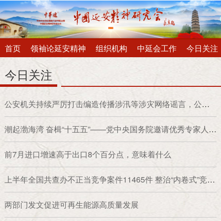
首页
领袖论延安精神
组织机构
中延会工作
今日关注
今日关注
公安机关持续严厉打击编造传播涉汛等涉灾网络谣言，公布
15起典型案例
潮起渤海湾 奋楫“十五五”——党中央国务院邀请优秀专家人才
代表北戴河休假侧记
前7月进口增速高于出口8个百分点，意味着什么
上半年全国共查办不正当竞争案件11465件 整治“内卷式”竞争
打出组合拳
两部门发文促进可再生能源高质量发展